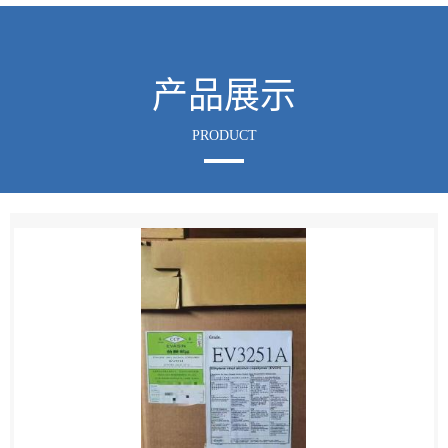
具设计、制造加工及产品进出口我部都可以积极参与。在保税区设
有仓库，可以为您提供*的保税业务。主要合作伙伴：1、美国GE现
书
更名为沙伯基础SABIC（PC、PPO、PBT、PC/ABS、PEI、PEEK）
荣
产品展示
2、美国杜邦DUPONT（PA66、...
誉
PRODUCT
联
系
方
式
在
线