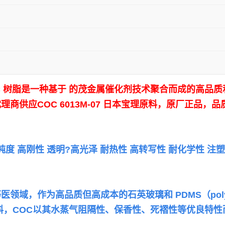
7 COC 树脂是一种基于 的茂金属催化剂技术聚合而成的
供应COC 6013M-07 日本宝理原料，原厂正品，
特点 高纯度 高刚性 透明?高光泽 耐热性 高转写性 耐化学性
，作为高品质但高成本的石英玻璃和 PDMS（polydime
料，COC以其水蒸气阻隔性、保香性、死褶性等优良特