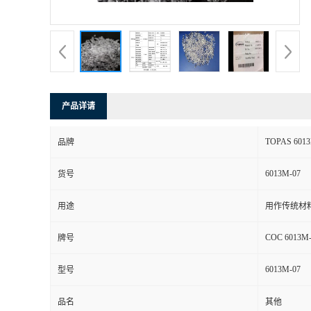
书
荣
誉
产品详请
联
TOPAS 6013
品牌
系
6013M-07
货号
方
用途
用作传统材
式
COC 6013M-
牌号
在
6013M-07
型号
线
品名
其他