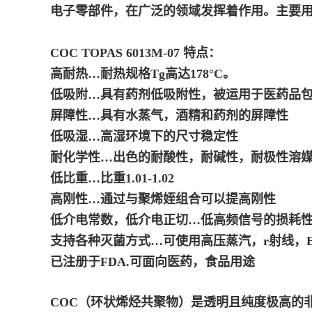
电子零部件，在广泛的领域发挥着作用。主要
COC TOPAS 6013M-07 特点：
高耐热…耐热规格Tg高达178°C。
低吸附…具有药剂低吸附性，被运用于医药品
屏障性…具有水蒸气，酒精和药剂的屏障性
低吸湿…高湿环境下的尺寸稳定性
耐化学性…出色的耐酸性，耐碱性，耐极性溶
低比重…比重1.01-1.02
高刚性…通过与聚烯姪组合可以提高刚性
低介电常数，低介电正切…低高频信号的损耗
支持各种灭菌方式…可使用高压蒸汽，r射线，E
已注册于FDA.可面向医药，食品用途
COC（环状烯烃共聚物）是透明且纯度极高的