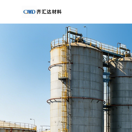
公
司
首
页
公
司
介
绍