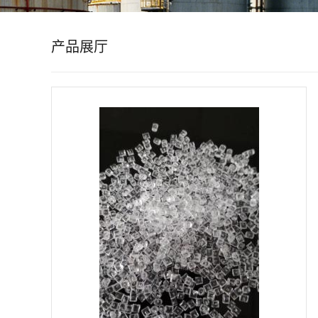
公
产品展厅
司
动
态
产
品
展
厅
证