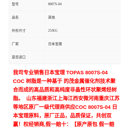
8007S-04
型号
留
品名
其他
言
25/KG
外形尺寸
厂家
日本宝理
是否进口
我司专业销售日本宝理 TOPAS 8007S-04
COC 树脂是一种基于 的茂金属催化剂技术聚
合而成的高品质和高纯度非晶性环状聚烯烃树
脂。 山东福建浙江上海江西安微河南重庆江苏
等地区原厂一级代理商供应COC 8007S-04 日
本宝理原料，原厂正品，品质保证，共创双
赢！
权经销商,假一赔十：【原产原包 假一赔