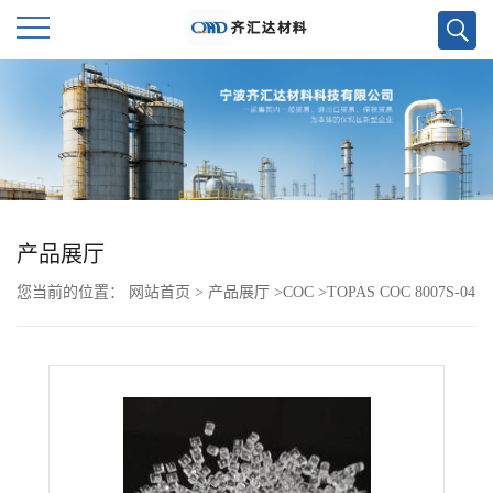
公
司
首
页
产品展厅
您当前的位置：
网站首页
>
产品展厅
>
COC
>
TOPAS COC 8007S-04
公
司
介
绍