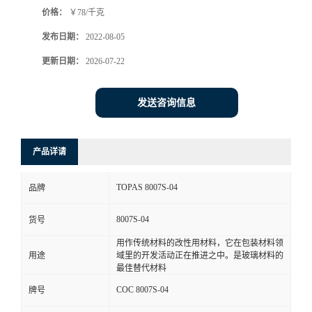
价格：
￥78/千克
书
发布日期：
2022-08-05
荣
更新日期：
2026-07-22
誉
发送咨询信息
联
产品详请
系
TOPAS 8007S-04
品牌
方
8007S-04
货号
式
用作传统材料的改性用材料，它在包装材料领
用途
域里的开发活动正在推进之中。是玻璃材料的
在
最佳替代材料
COC 8007S-04
牌号
线