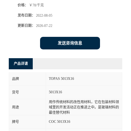
价格：
￥78/千克
书
发布日期：
2022-08-05
荣
更新日期：
2026-07-22
誉
发送咨询信息
联
产品详请
系
TOPAS 5013X16
品牌
方
5013X16
货号
式
用作传统材料的改性用材料，它在包装材料领
用途
域里的开发活动正在推进之中。是玻璃材料的
在
最佳替代材料
COC 5013X16
牌号
线