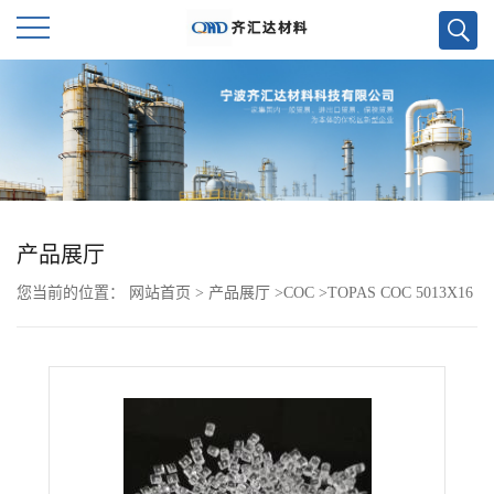
公
司
首
页
产品展厅
您当前的位置：
网站首页
>
产品展厅
>
COC
>
TOPAS COC 5013X16
公
司
介
绍