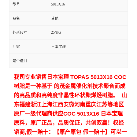
5013X16
型号
留
品名
其他
言
25/KG
外形尺寸
厂家
日本宝理
是否进口
我司专业销售日本宝理 TOPAS 5013X16 COC
树脂是一种基于 的茂金属催化剂技术聚合而成
的高品质和高纯度非晶性环状聚烯烃树脂。 山
东福建浙江上海江西安微河南重庆江苏等地区
原厂一级代理商供应COC 5013X16 日本宝理
原料，原厂正品，品质保证，共创双赢！
权经
销商,假一赔十：【原产原包 假一赔十】可以一