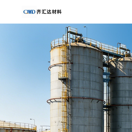
公
司
首
页
公
司
介
绍