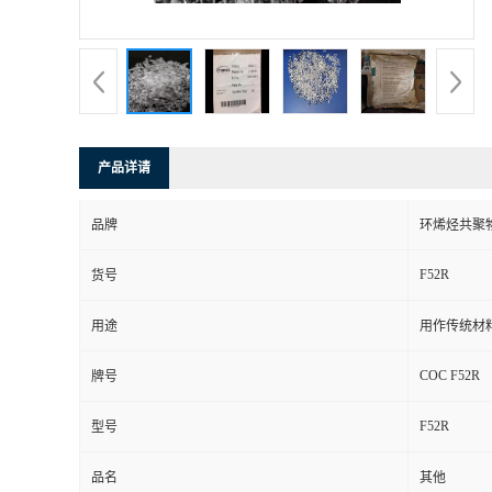
书
荣
誉
产品详请
联
品牌
环烯烃共聚物 
系
F52R
货号
方
用途
用作传统材
式
COC F52R
牌号
在
F52R
型号
线
品名
其他