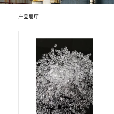
公
产品展厅
司
动
态
产
品
展
厅
证