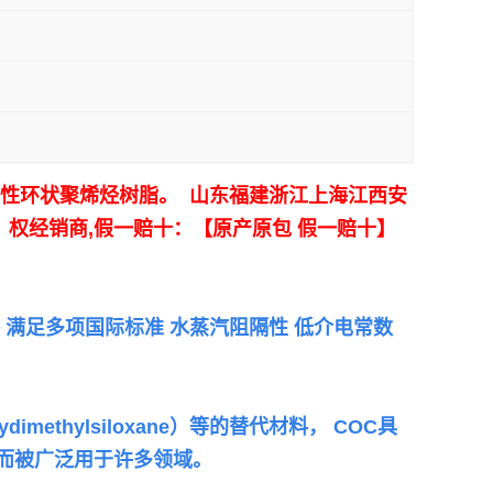
非晶性环状聚烯烃树脂。 山东福建浙江上海江西安
！
权经销商,假一赔十：【原产原包 假一赔十】
规格 满足多项国际标准 水蒸汽阻隔性 低介电常数
thylsiloxane）等的替代材料，
COC具
性而被广泛用于许多领域。