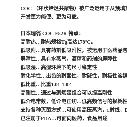
COC （环状烯烃共聚物）被广泛运用于从预
开发更为简便、更为可靠。
日本瑞翁 COC F52R 特点：
高耐热…耐热规格Tg高达178°C。
低吸附…具有药剂低吸附性，被运用于医药品
屏障性…具有水蒸气，酒精和药剂的屏障性
低吸湿…高湿环境下的尺寸稳定性
耐化学性…出色的耐酸性，耐碱性，耐极性溶
低比重…比重1.01-1.02
高刚性…通过与聚烯姪组合可以提高刚性
低介电常数，低介电正切…低高频信号的损耗
支持各种灭菌方式…可使用高压蒸汽，r射线，E
已注册于FDA…可面向医药，食品用途