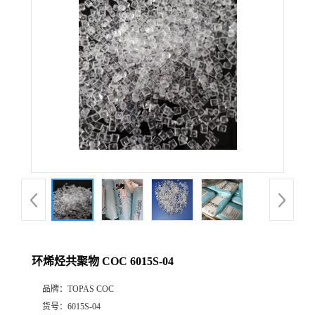
公
司
动
态
产
品
展
环烯烃共聚物 COC 6015S-04
厅
品牌：
TOPAS COC
证
货号：
6015S-04