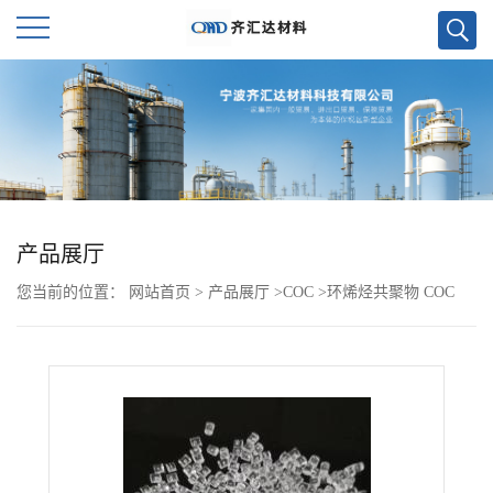
公
司
首
页
产品展厅
您当前的位置：
网站首页
>
产品展厅
>
COC
>
环烯烃共聚物 COC
公
6015S-04
司
介
绍