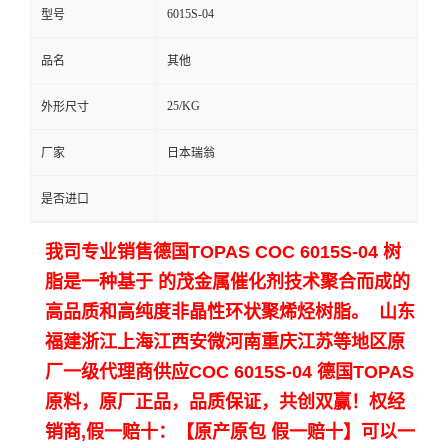
6015S-04
型号
留
品名
其他
言
25/KG
外形尺寸
厂家
日本瑞翁
是否进口
我司专业销售德国TOPAS
COC 6015S-04 树
脂是一种基于 的茂金属催化剂技术聚合而成的
高品质和高纯度非晶性环状聚烯烃树脂。 山东
福建浙江上海江西安微河南重庆江苏等地区原
厂一级代理商供应COC
6015S-04
德国TOPAS
原料，原厂正品，品质保证，共创双赢！
权经
销商,假一赔十：【原产原包 假一赔十】可以一