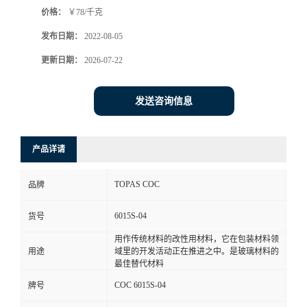
价格：
￥78/千克
书
发布日期：
2022-08-05
荣
更新日期：
2026-07-22
誉
发送咨询信息
联
产品详请
系
TOPAS COC
品牌
方
6015S-04
货号
式
用作传统材料的改性用材料，它在包装材料领
用途
域里的开发活动正在推进之中。是玻璃材料的
在
最佳替代材料
COC 6015S-04
牌号
线