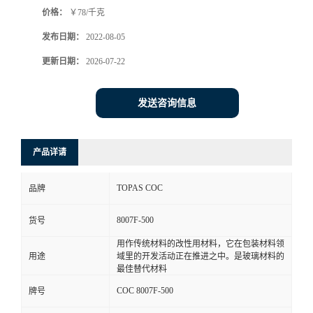
价格：
￥78/千克
书
发布日期：
2022-08-05
荣
更新日期：
2026-07-22
誉
发送咨询信息
联
产品详请
系
TOPAS COC
品牌
方
8007F-500
货号
式
用作传统材料的改性用材料，它在包装材料领
用途
域里的开发活动正在推进之中。是玻璃材料的
在
最佳替代材料
COC 8007F-500
牌号
线