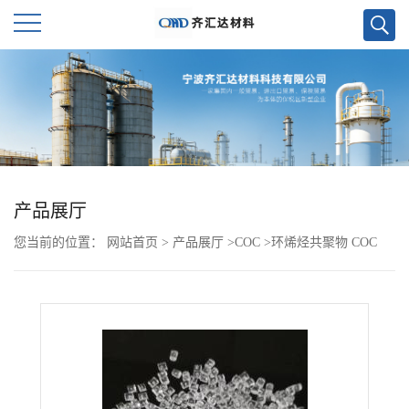
公
司
首
页
产品展厅
您当前的位置：
网站首页
>
产品展厅
>
COC
>
环烯烃共聚物 COC
公
8007F-500
司
介
绍