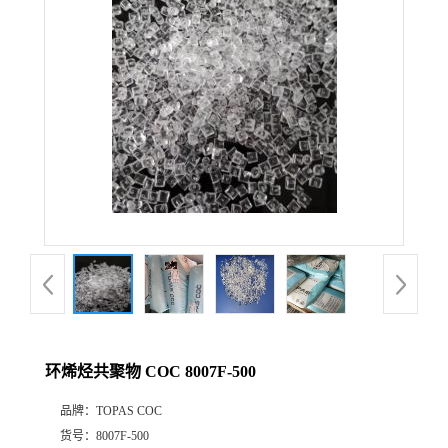
公
司
动
态
产
品
展
环烯烃共聚物 COC 8007F-500
厅
品牌：
TOPAS COC
证
货号：
8007F-500