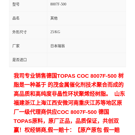
8007F-500
型号
留
品名
其他
言
25/KG
外形尺寸
厂家
日本瑞翁
是否进口
我司专业销售德国TOPAS
COC 8007F-500 树
脂是一种基于 的茂金属催化剂技术聚合而成的
高品质和高纯度非晶性环状聚烯烃树脂。 山东
福建浙江上海江西安微河南重庆江苏等地区原
厂一级代理商供应COC
8007F-500
德国
TOPAS原料，原厂正品，品质保证，共创双
赢！
权经销商,假一赔十：【原产原包 假一赔