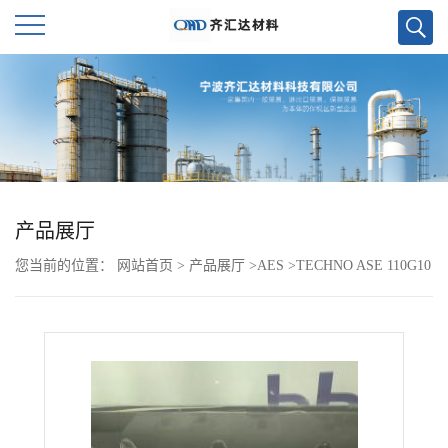
公
司
首
页
产品展厅
您当前的位置：
网站首页
>
产品展厅
>
AES
>
TECHNO ASE 110G10
公
司
介
绍