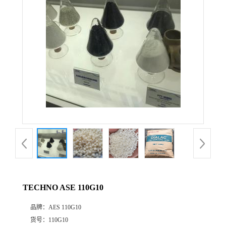
公
司
动
态
产
品
展
TECHNO ASE 110G10
厅
品牌：
AES 110G10
证
货号：
110G10