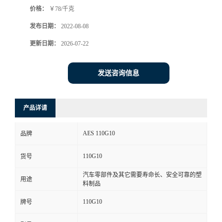
价格：
￥78/千克
书
发布日期：
2022-08-08
荣
更新日期：
2026-07-22
誉
发送咨询信息
联
产品详请
系
AES 110G10
品牌
方
110G10
货号
式
汽车零部件及其它需要寿命长、安全可靠的塑
用途
料制品
在
110G10
牌号
线