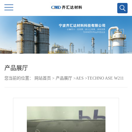
公
司
首
页
产品展厅
您当前的位置：
网站首页
>
产品展厅
>
AES
>
TECHNO ASE W211
公
司
介
绍