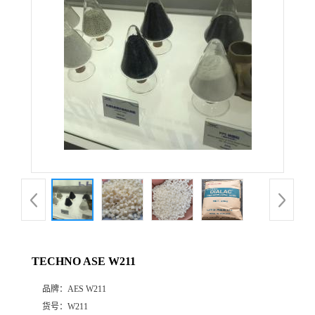
公
司
动
态
产
品
展
TECHNO ASE W211
厅
品牌：
AES W211
证
货号：
W211