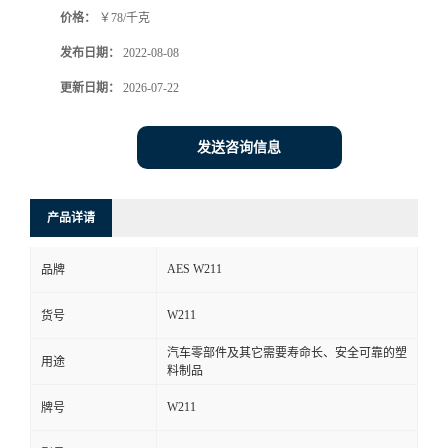
价格：
￥78/千克
书
发布日期：
2022-08-08
荣
更新日期：
2026-07-22
誉
发送咨询信息
联
产品详请
系
AES W211
品牌
方
W211
货号
式
汽车零部件及其它需要寿命长、安全可靠的塑
用途
料制品
在
W211
牌号
线