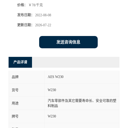
价格：
￥78/千克
书
发布日期：
2022-08-08
荣
更新日期：
2026-07-22
誉
发送咨询信息
联
产品详请
系
AES W230
品牌
方
W230
货号
式
汽车零部件及其它需要寿命长、安全可靠的塑
用途
料制品
在
W230
牌号
线