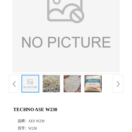
公
司
动
态
产
品
展
TECHNO ASE W230
厅
品牌：
AES W230
证
货号：
W230