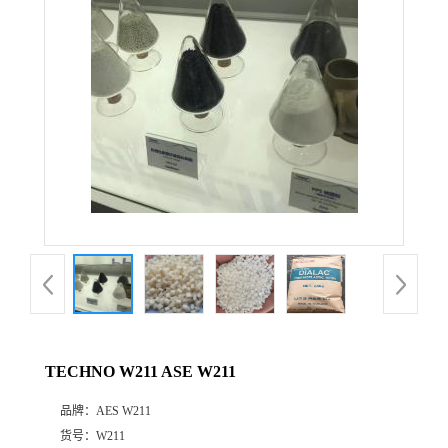
公
司
动
态
产
品
展
TECHNO W211 ASE W211
厅
品牌：
AES W211
证
货号：
W211