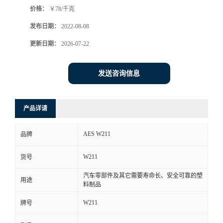
价格：
￥78/千克
书
发布日期：
2022-08-08
荣
更新日期：
2026-07-22
誉
发送咨询信息
联
产品详请
系
AES W211
品牌
方
W211
货号
式
汽车零部件及其它需要寿命长、安全可靠的塑
用途
料制品
在
W211
牌号
线