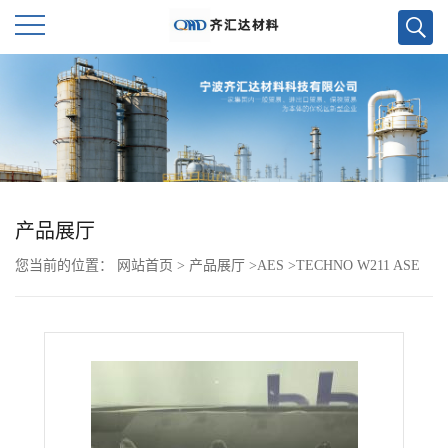
公
司
首
页
产品展厅
您当前的位置：
网站首页
>
产品展厅
>
AES
>
TECHNO W211 ASE
公
W211
司
介
绍