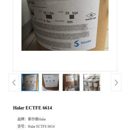
公
司
动
态
产
品
展
Halar ECTFE 6614
厅
品牌：
索尔维Halar
证
货号：
Halar ECTFE 6614