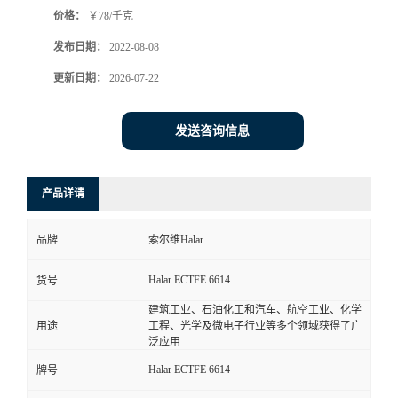
价格：
￥78/千克
书
发布日期：
2022-08-08
荣
更新日期：
2026-07-22
誉
发送咨询信息
联
产品详请
系
品牌
索尔维Halar
方
Halar ECTFE 6614
货号
式
建筑工业、石油化工和汽车、航空工业、化学
用途
工程、光学及微电子行业等多个领域获得了广
在
泛应用
Halar ECTFE 6614
牌号
线