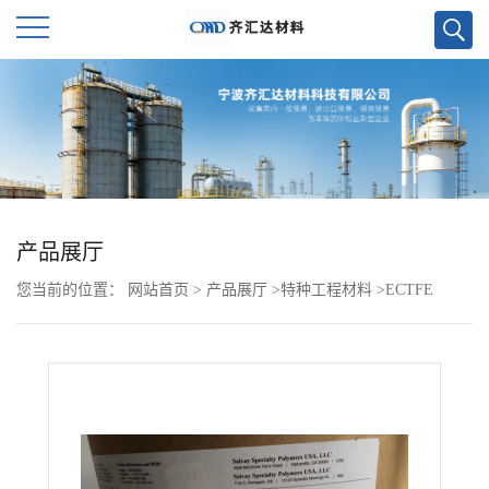
公
司
首
页
产品展厅
您当前的位置：
网站首页
>
产品展厅
>
特种工程材料
>
ECTFE
公
>
Halar ECTFE 6614
司
介
绍