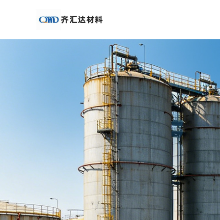
公
司
首
页
公
司
介
绍