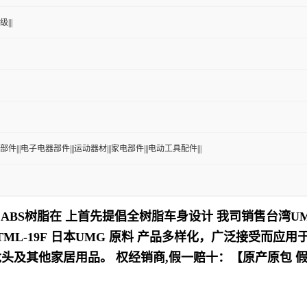
|||
部件|||电子电器部件|||运动器材|||家电部件|||电动工具配件|||
ABS树脂在 上首先提倡全树脂车身设计
我司销售台湾UMG
TML-19F
日本UMG 原料
产品多样化，
广泛接受而应用
龙头及其他家居用品
。
权经销商,假一赔十：【原产原包 