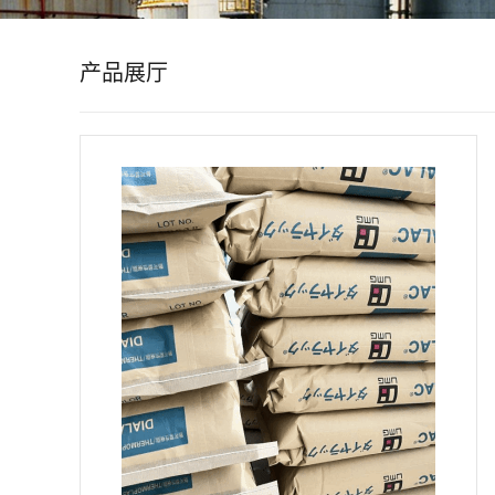
公
产品展厅
司
动
态
产
品
展
厅
证