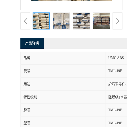
书
荣
誉
产品详请
联
UMG ABS
品牌
系
TML-19F
货号
方
用途
於汽車零件
式
特性级别
阻燃级|||增强级
在
TML-19F
牌号
TML-19F
线
型号