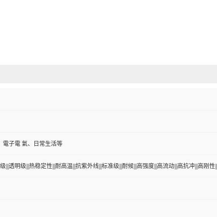
、電子電 氣、日常生活等
|||透明级|||热稳定性|||耐高温|||抗紫外线|||标准级|||耐候|||高强度|||高流动|||高抗冲|||高刚性||