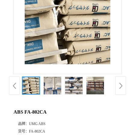
公
司
动
态
产
品
展
ABS FA-802CA
厅
品牌：
UMG ABS
证
货号：
FA-802CA