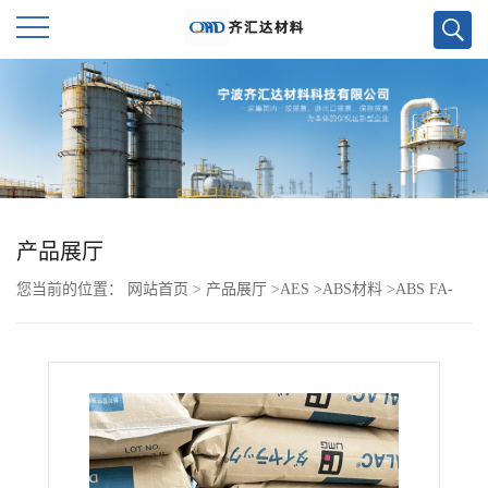
公
司
首
页
产品展厅
您当前的位置：
网站首页
>
产品展厅
>
AES
>
ABS材料
>
ABS FA-
公
802CA
司
介
绍