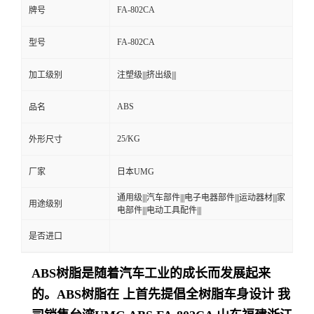
FA-802CA
牌号
留
FA-802CA
型号
言
加工级别
注塑级|||挤出级|||
ABS
品名
25/KG
外形尺寸
厂家
日本UMG
通用级|||汽车部件|||电子电器部件|||运动器材|||家
用途级别
电部件|||电动工具配件|||
是否进口
ABS树脂是随着汽车工业的成长而发展起来
的。ABS树脂在 上首先提倡全树脂车身设计
我