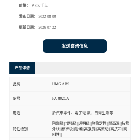
价格：
￥8.8/千克
书
发布日期：
2022-08-09
荣
更新日期：
2026-07-22
誉
发送咨询信息
联
产品详请
系
UMG ABS
品牌
方
FA-802CA
货号
式
用途
於汽車零件、電子電 氣、日常生活等
在
阻燃级|||增强级|||透明级|||热稳定性|||耐高温|||抗紫
特性级别
外线|||标准级|||耐候|||高强度|||高流动|||高抗冲|||高
刚性|||
线