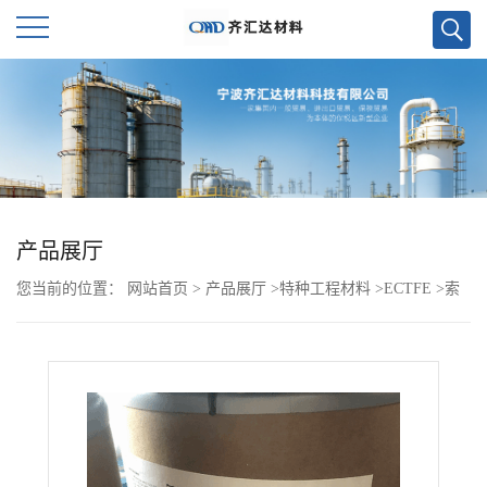
公
司
首
页
产品展厅
您当前的位置：
网站首页
>
产品展厅
>
特种工程材料
>
ECTFE
>
索
公
尔维Halar 6514
司
介
绍