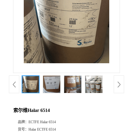
公
司
动
态
产
品
展
索尔维Halar 6514
厅
品牌：
ECTFE Halar 6514
证
货号：
Halar ECTFE 6514