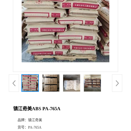
公
司
动
态
产
品
展
镇江奇美ABS PA-765A
厅
品牌：
镇江奇美
证
货号：
PA-765A