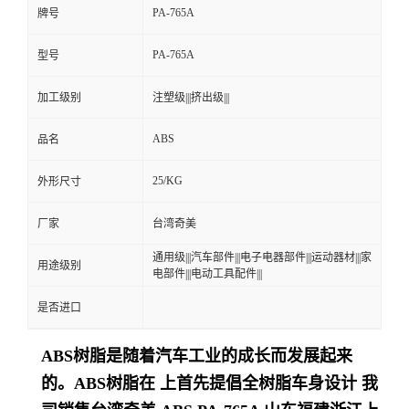
PA-765A
牌号
留
PA-765A
型号
言
加工级别
注塑级|||挤出级|||
ABS
品名
25/KG
外形尺寸
厂家
台湾奇美
通用级|||汽车部件|||电子电器部件|||运动器材|||家
用途级别
电部件|||电动工具配件|||
是否进口
ABS树脂是随着汽车工业的成长而发展起来
的。ABS树脂在 上首先提倡全树脂车身设计
我