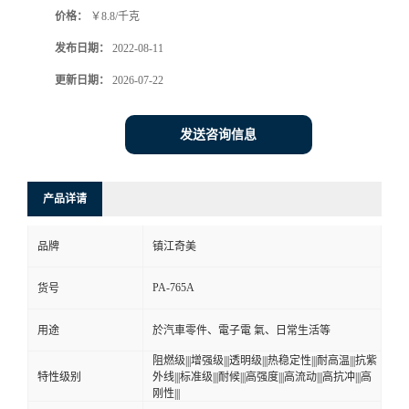
价格：
￥8.8/千克
书
发布日期：
2022-08-11
荣
更新日期：
2026-07-22
誉
发送咨询信息
联
产品详请
系
品牌
镇江奇美
方
PA-765A
货号
式
用途
於汽車零件、電子電 氣、日常生活等
在
阻燃级|||增强级|||透明级|||热稳定性|||耐高温|||抗紫
特性级别
外线|||标准级|||耐候|||高强度|||高流动|||高抗冲|||高
刚性|||
线