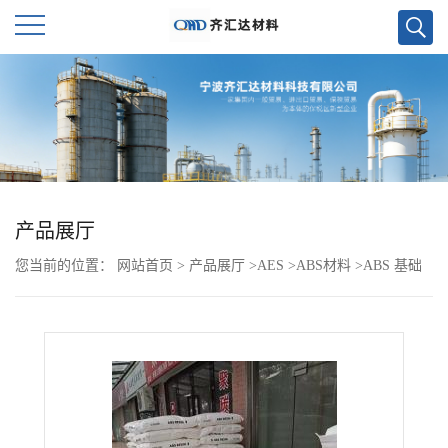
公
司
首
页
产品展厅
您当前的位置：
网站首页
>
产品展厅
>
AES
>
ABS材料
>
ABS 基础
公
创新塑料 MG37EP GY4A087
司
介
绍