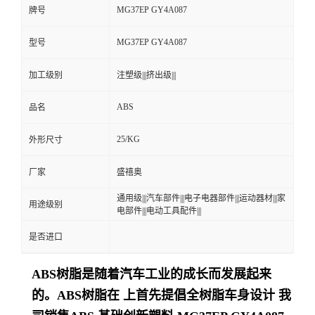
MG37EP GY4A087
牌号
留
MG37EP GY4A087
型号
言
加工级别
注塑级|||挤出级|||
ABS
品名
25/KG
外形尺寸
厂家
盛禧奥
通用级|||汽车部件|||电子电器部件|||运动器材|||家
用途级别
电部件|||电动工具配件|||
是否进口
ABS树脂是随着汽车工业的成长而发展起来
的。ABS树脂在 上首先提倡全树脂车身设计
我