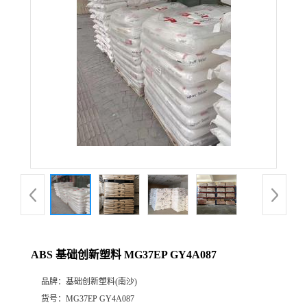
公
司
动
态
产
品
展
ABS 基础创新塑料 MG37EP GY4A087
厅
品牌：
基础创新塑料(南沙)
证
货号：
MG37EP GY4A087