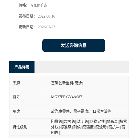
价格：
￥8.8/千克
书
发布日期：
2022-08-16
荣
更新日期：
2026-07-22
誉
发送咨询信息
联
产品详请
系
品牌
基础创新塑料(南沙)
方
MG37EP GY4A087
货号
式
用途
於汽車零件、電子電 氣、日常生活等
在
阻燃级|||增强级|||透明级|||热稳定性|||耐高温|||抗紫
特性级别
外线|||标准级|||耐候|||高强度|||高流动|||高抗冲|||高
刚性|||
线