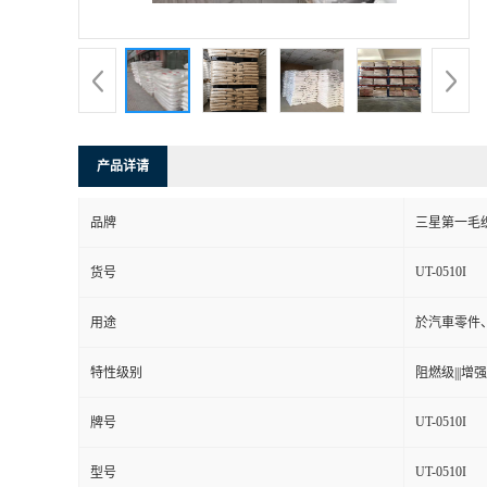
书
荣
誉
产品详请
联
品牌
三星第一毛
系
UT-0510I
货号
方
用途
於汽車零件
式
特性级别
阻燃级|||增强级
在
UT-0510I
牌号
UT-0510I
线
型号