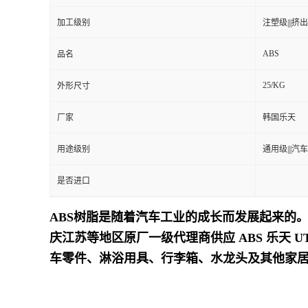
加工级别
注塑级|||挤出级
留
ABS
品名
言
25/KG
外形尺寸
厂家
韩国乐天
用途级别
通用级|||汽车
是否进口
ABS树脂是随着汽车工业的成长而发展起来的。
庆江苏等地区原厂一级代理商供应 ABS 乐天 UT-
车零件、淋浴用具、行李箱、水龙头及其他家