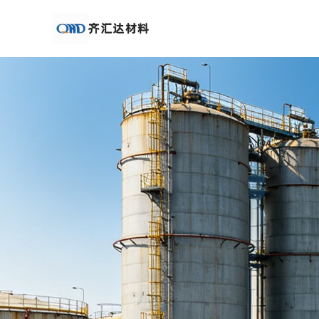
公
司
首
页
公
司
介
绍