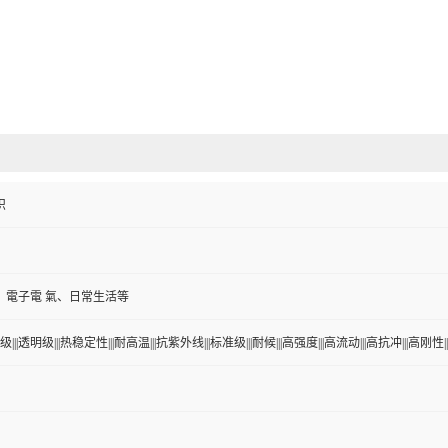
织
、電子電 氣、日常生活等
|||透明级|||热稳定性|||耐高温|||抗紫外线|||标准级|||耐候|||高强度|||高流动|||高抗冲|||高刚性||