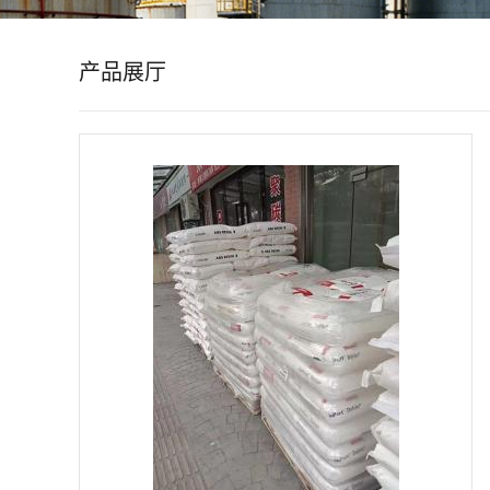
公
产品展厅
司
动
态
产
品
展
厅
证