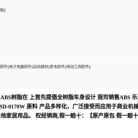
|||
部件|||电子电器部件|||运动器材|||家电部件|||电动工具配件|||
ABS树脂在 上首先提倡全树脂车身设计
我司销售ABS 乐
-0170W
原料
产品多样化，
广泛接受而应用于商业机
其他家居用品
。
权经销商,假一赔十：【原产原包 假一赔