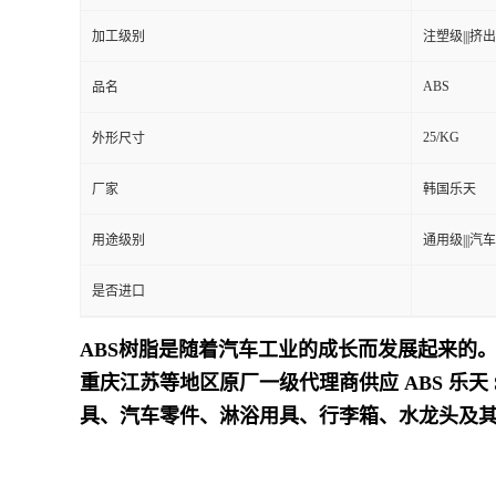
加工级别
注塑级|||挤出级
留
ABS
品名
言
25/KG
外形尺寸
厂家
韩国乐天
用途级别
通用级|||汽车
是否进口
ABS树脂是随着汽车工业的成长而发展起来的。
重庆江苏等地区原厂一级代理商供应 ABS 乐天 SD
具、汽车零件、淋浴用具、行李箱、水龙头及