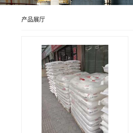
公
产品展厅
司
动
态
产
品
展
厅
证