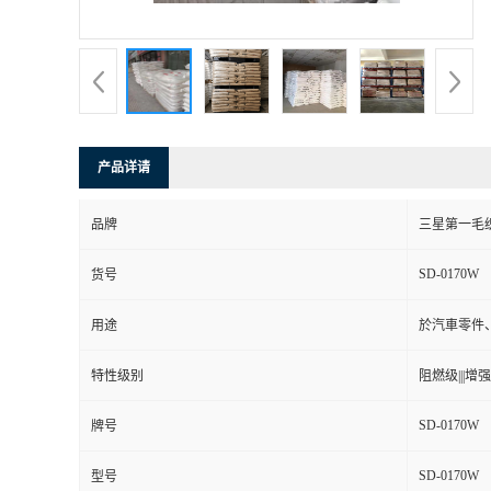
书
荣
誉
产品详请
联
品牌
三星第一毛
系
SD-0170W
货号
方
用途
於汽車零件
式
特性级别
阻燃级|||增强级
在
SD-0170W
牌号
SD-0170W
线
型号