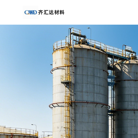
公
司
首
页
公
司
介
绍