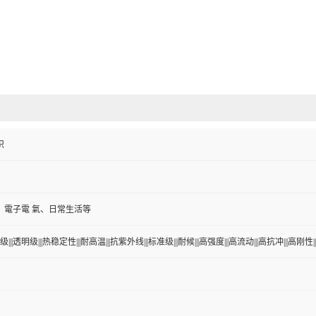
织
、電子電 氣、日常生活等
|||透明级|||热稳定性|||耐高温|||抗紫外线|||标准级|||耐候|||高强度|||高流动|||高抗冲|||高刚性||