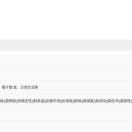
、電子電 氣、日常生活等
|||透明级|||热稳定性|||耐高温|||抗紫外线|||标准级|||耐候|||高强度|||高流动|||高抗冲|||高刚性||