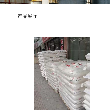
公
产品展厅
司
动
态
产
品
展
厅
证