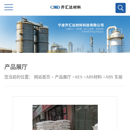
公
司
首
页
产品展厅
您当前的位置：
网站首页
>
产品展厅
>
AES
>
ABS材料
>
ABS 东丽
公
700 BK
司
介
绍