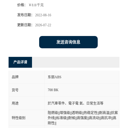
价格：
￥8.8/千克
书
发布日期：
2022-08-16
荣
更新日期：
2026-07-22
誉
发送咨询信息
联
产品详请
系
品牌
东丽ABS
方
700 BK
货号
式
用途
於汽車零件、電子電 氣、日常生活等
在
阻燃级|||增强级|||透明级|||热稳定性|||耐高温|||抗紫
特性级别
外线|||标准级|||耐候|||高强度|||高流动|||高抗冲|||高
刚性|||
线