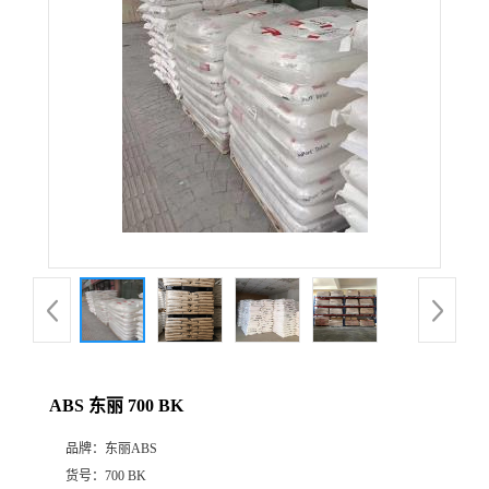
公
司
动
态
产
品
展
ABS 东丽 700 BK
厅
品牌：
东丽ABS
证
货号：
700 BK