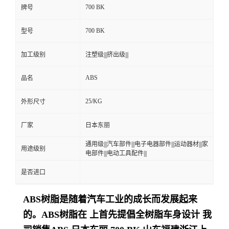
700 BK
牌号
留
700 BK
型号
言
加工级别
注塑级|||挤出级|||
ABS
品名
25/KG
外形尺寸
厂家
日本东丽
通用级|||汽车部件|||电子电器部件|||运动器材|||家
用途级别
电部件|||电动工具配件|||
是否进口
ABS树脂是随着汽车工业的成长而发展起来
的。ABS树脂在 上首先提倡全树脂车身设计
我