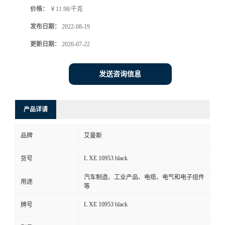
价格：
￥11.98/千克
书
发布日期：
2022-08-19
荣
更新日期：
2026-07-22
誉
发送咨询信息
联
产品详请
系
品牌
艾曼斯
方
L XE 10953 black
货号
式
汽车制造、工业产品、电缆、电气和电子组件
用途
等
在
L XE 10953 black
牌号
线