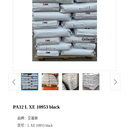
公
司
动
态
产
品
展
PA12 L XE 10953 black
厅
品牌：
艾曼斯
证
货号：
L XE 10953 black