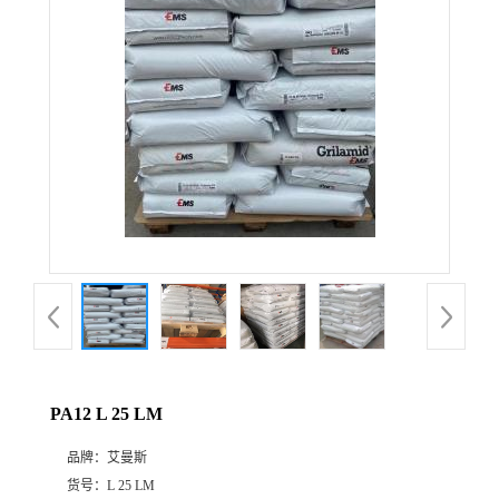
公
司
动
态
产
品
展
PA12 L 25 LM
厅
品牌：
艾曼斯
证
货号：
L 25 LM