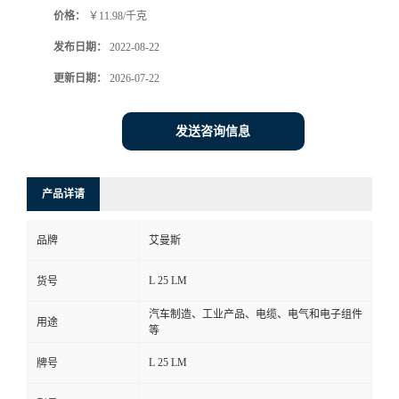
价格：
￥11.98/千克
书
发布日期：
2022-08-22
荣
更新日期：
2026-07-22
誉
发送咨询信息
联
产品详请
系
品牌
艾曼斯
方
L 25 LM
货号
式
汽车制造、工业产品、电缆、电气和电子组件
用途
等
在
L 25 LM
牌号
线