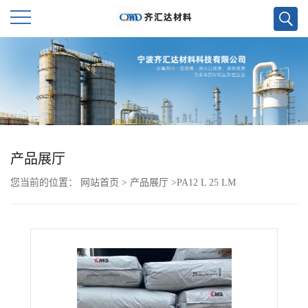
公
司
首
页
产品展厅
您当前的位置：
网站首页
>
产品展厅
>
PA12 L 25 LM
公
司
介
绍