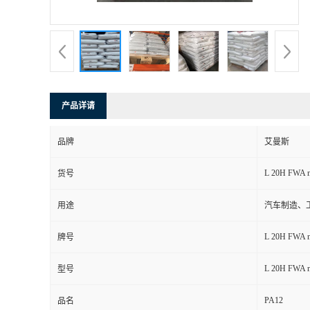
书
荣
誉
产品详请
联
品牌
艾曼斯
系
L 20H FWA n
货号
方
用途
汽车制造、
式
L 20H FWA n
牌号
在
L 20H FWA n
型号
PA12
线
品名