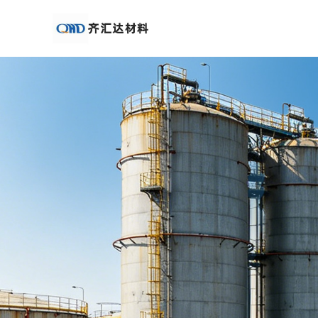
公
司
首
页
公
司
介
绍