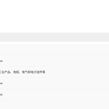
at
工业产品、电缆、电气和电子组件等
at
at