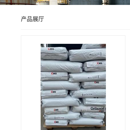
公
产品展厅
司
动
态
产
品
展
厅
证