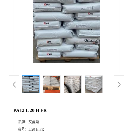
公
司
动
态
产
品
展
PA12 L 20 H FR
厅
品牌：
艾曼斯
证
货号：
L 20 H FR