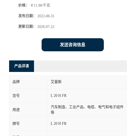
价格：
￥11.98/千克
书
发布日期：
2022-08-31
荣
更新日期：
2026-07-22
誉
发送咨询信息
联
产品详请
系
品牌
艾曼斯
方
L 20 H FR
货号
式
汽车制造、工业产品、电缆、电气和电子组件
用途
等
在
L 20 H FR
牌号
线