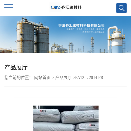
公
司
首
页
产品展厅
您当前的位置：
网站首页
>
产品展厅
>
PA12 L 20 H FR
公
司
介
绍