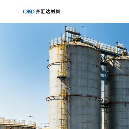
公
司
首
页
公
司
介
绍