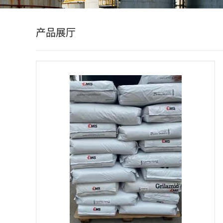
公
产品展厅
司
动
态
产
品
展
厅
证