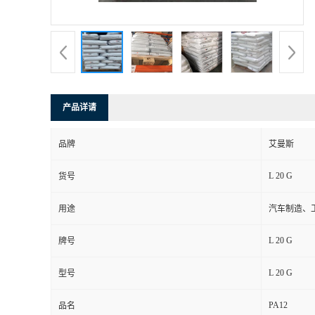
书
荣
誉
产品详请
联
品牌
艾曼斯
系
L 20 G
货号
方
用途
汽车制造、
式
L 20 G
牌号
在
L 20 G
型号
PA12
线
品名