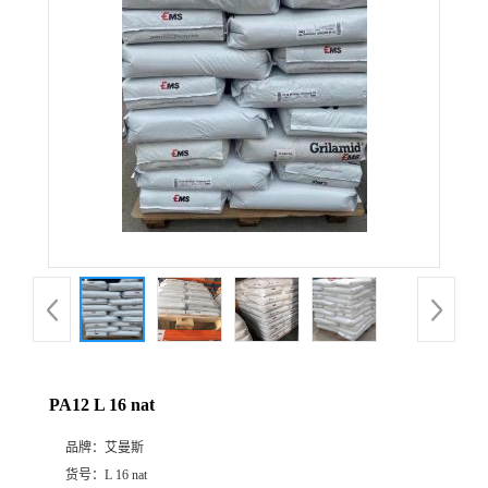
公
司
动
态
产
品
展
PA12 L 16 nat
厅
品牌：
艾曼斯
证
货号：
L 16 nat