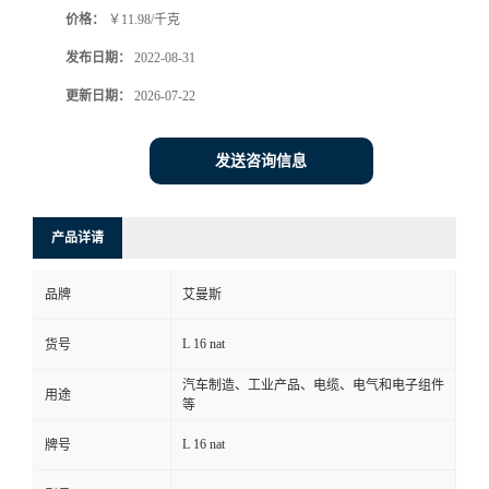
价格：
￥11.98/千克
书
发布日期：
2022-08-31
荣
更新日期：
2026-07-22
誉
发送咨询信息
联
产品详请
系
品牌
艾曼斯
方
L 16 nat
货号
式
汽车制造、工业产品、电缆、电气和电子组件
用途
等
在
L 16 nat
牌号
线