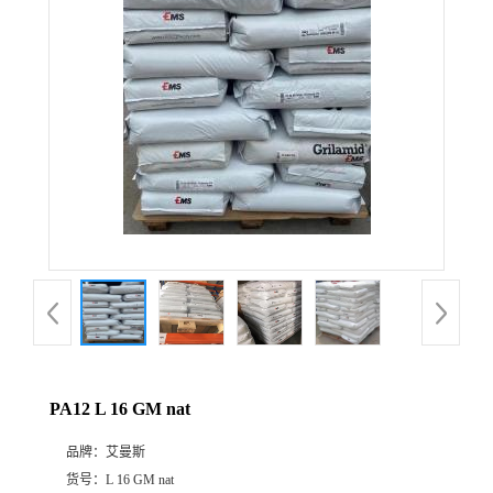
公
司
动
态
产
品
展
PA12 L 16 GM nat
厅
品牌：
艾曼斯
证
货号：
L 16 GM nat