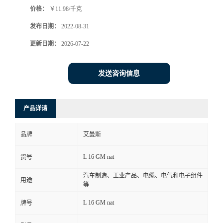
价格：
￥11.98/千克
书
发布日期：
2022-08-31
荣
更新日期：
2026-07-22
誉
发送咨询信息
联
产品详请
系
品牌
艾曼斯
方
L 16 GM nat
货号
式
汽车制造、工业产品、电缆、电气和电子组件
用途
等
在
L 16 GM nat
牌号
线