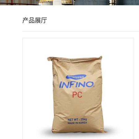
公
产品展厅
司
动
态
产
品
展
厅
证