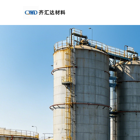
公
司
首
页
公
司
介
绍