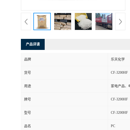
书
荣
誉
产品详请
联
品牌
乐天化学
系
CF-3200HF
货号
方
用途
家电产品、
式
CF-3200HF
牌号
在
CF-3200HF
型号
PC
线
品名