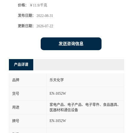
价格：
￥11.9/千克
书
发布日期：
2022-08-31
荣
更新日期：
2026-07-22
誉
发送咨询信息
联
产品详请
系
品牌
乐天化学
方
EN-1052W
货号
式
家电产品、电子产品、电子零件、食品器具、
用途
医器材和通信设备
在
EN-1052W
牌号
线