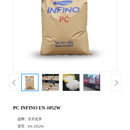
公
司
动
态
产
品
展
PC INFINO EN-1052W
厅
品牌：
乐天化学
证
货号：
EN-1052W