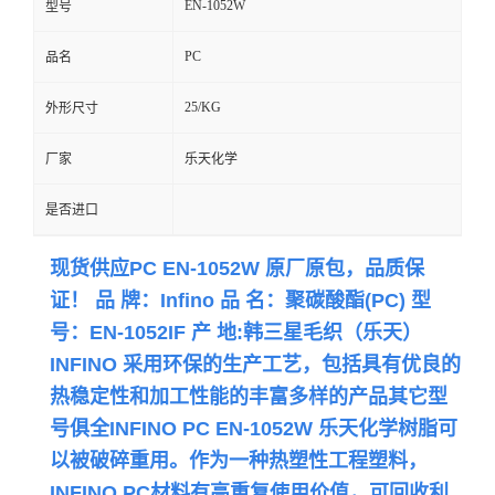
EN-1052W
型号
留
PC
品名
言
25/KG
外形尺寸
厂家
乐天化学
是否进口
现货供应
PC EN-1052W 原厂原包，品质保
证！ 品 牌：Infino 品 名：聚碳酸酯(PC) 型
号：EN-1052IF 产 地:韩三星毛织（乐天）
INFINO 采用环保的生产工艺，包括具有优良的
热稳定性和加工性能的丰富多样的产品
其它型
号俱全
INFINO
PC EN-1052W 乐天化学
树脂可
以被破碎重用。作为一种热塑性工程塑料，
INFINO
PC材料有高重复使用价值，可回收利