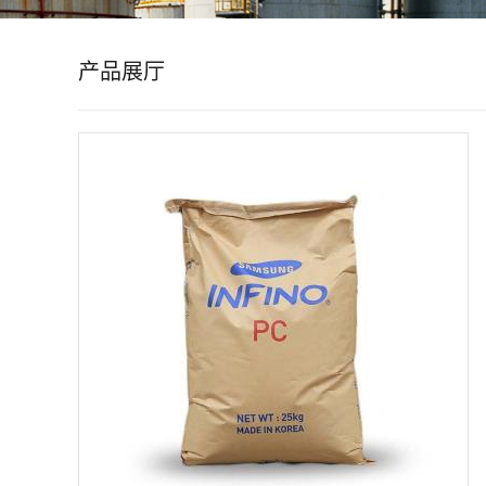
公
产品展厅
司
动
态
产
品
展
厅
证