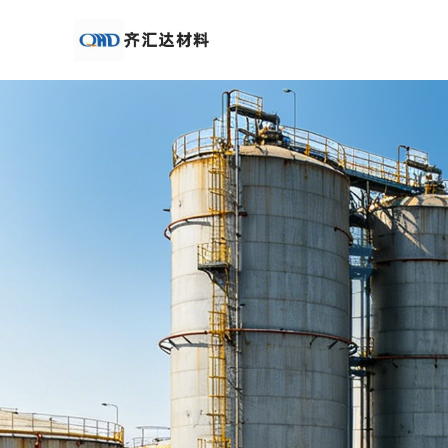
公
司
首
页
公
司
介
绍