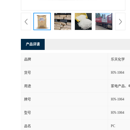
书
荣
誉
产品详请
联
品牌
乐天化学
系
HN-1064
货号
方
用途
家电产品、
式
HN-1064
牌号
在
HN-1064
型号
PC
线
品名