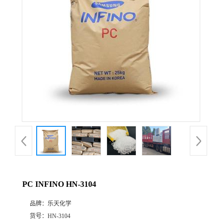
公
司
动
态
产
品
展
PC INFINO HN-3104
厅
品牌：
乐天化学
证
货号：
HN-3104