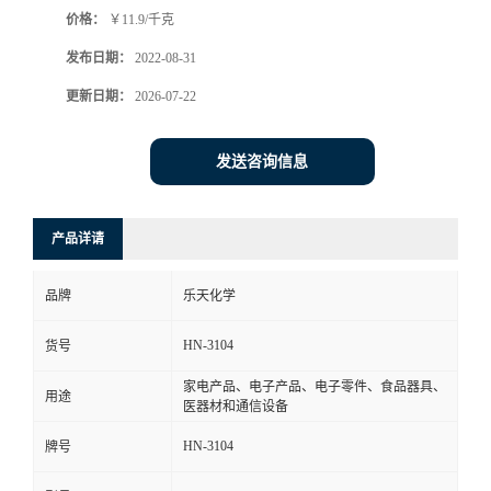
价格：
￥11.9/千克
书
发布日期：
2022-08-31
荣
更新日期：
2026-07-22
誉
发送咨询信息
联
产品详请
系
品牌
乐天化学
方
HN-3104
货号
式
家电产品、电子产品、电子零件、食品器具、
用途
医器材和通信设备
在
HN-3104
牌号
线