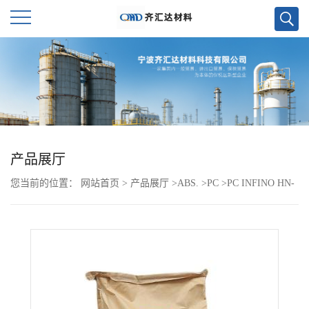
公
司
首
页
产品展厅
您当前的位置：
网站首页
>
产品展厅
>
ABS.
>
PC
>
PC INFINO HN-
公
3104
司
介
绍