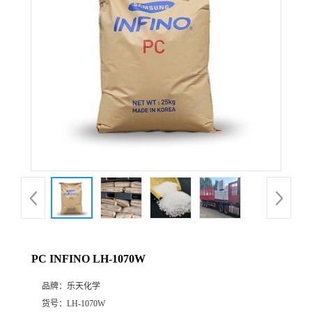
公
司
动
态
产
品
展
PC INFINO LH-1070W
厅
品牌：
乐天化学
证
货号：
LH-1070W