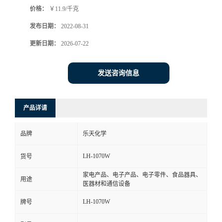
价格：
￥11.9/千克
书
发布日期：
2022-08-31
荣
更新日期：
2026-07-22
誉
发送咨询信息
联
产品详请
系
品牌
乐天化学
方
LH-1070W
货号
式
家电产品、电子产品、电子零件、食品器具、
用途
医器材和通信设备
在
LH-1070W
牌号
线