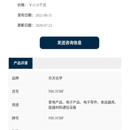
价格：
￥11.9/千克
书
发布日期：
2022-08-31
荣
更新日期：
2026-07-22
誉
发送咨询信息
联
产品详请
系
品牌
乐天化学
方
NH-3150F
货号
式
家电产品、电子产品、电子零件、食品器具、
用途
医器材和通信设备
在
NH-3150F
牌号
线