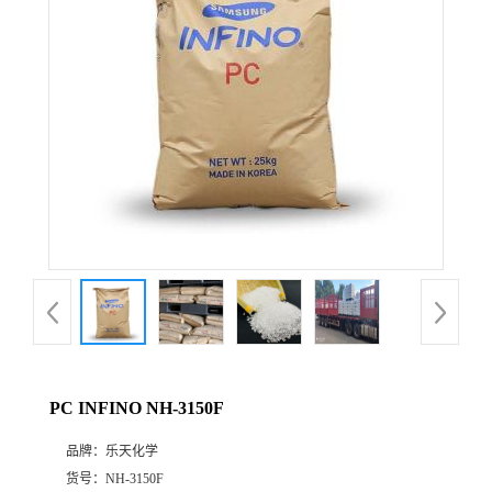
公
司
动
态
产
品
展
PC INFINO NH-3150F
厅
品牌：
乐天化学
证
货号：
NH-3150F