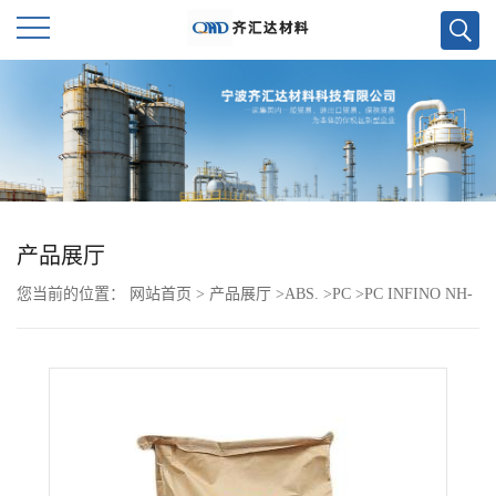
公
司
首
页
产品展厅
您当前的位置：
网站首页
>
产品展厅
>
ABS.
>
PC
>
PC INFINO NH-
公
3150F
司
介
绍