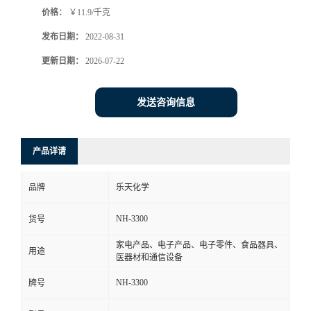
价格：
￥11.9/千克
书
发布日期：
2022-08-31
荣
更新日期：
2026-07-22
誉
发送咨询信息
联
产品详请
系
品牌
乐天化学
方
NH-3300
货号
式
家电产品、电子产品、电子零件、食品器具、
用途
医器材和通信设备
在
NH-3300
牌号
线