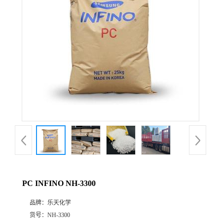
公
司
动
态
产
品
展
PC INFINO NH-3300
厅
品牌：
乐天化学
证
货号：
NH-3300