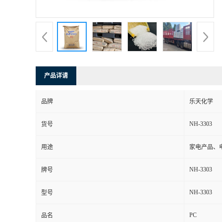
书
荣
誉
产品详请
联
品牌
乐天化学
系
NH-3303
货号
方
用途
家电产品、
式
NH-3303
牌号
在
NH-3303
型号
PC
线
品名