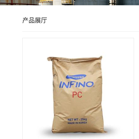
公
产品展厅
司
动
态
产
品
展
厅
证