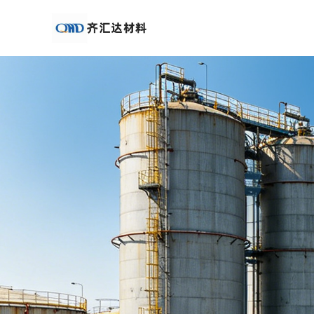
公
司
首
页
公
司
介
绍