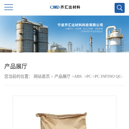
公
司
首
页
产品展厅
您当前的位置：
网站首页
>
产品展厅
>
ABS.
>
PC
>
PC INFINO QC-
公
1102UR
司
介
绍