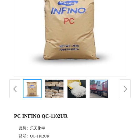
公
司
动
态
产
品
展
PC INFINO QC-1102UR
厅
品牌：
乐天化学
证
货号：
QC-1102UR