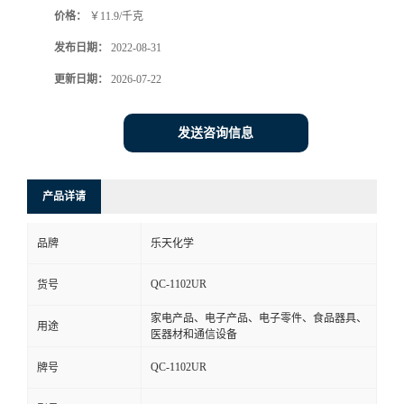
价格：
￥11.9/千克
书
发布日期：
2022-08-31
荣
更新日期：
2026-07-22
誉
发送咨询信息
联
产品详请
系
品牌
乐天化学
方
QC-1102UR
货号
式
家电产品、电子产品、电子零件、食品器具、
用途
医器材和通信设备
在
QC-1102UR
牌号
线