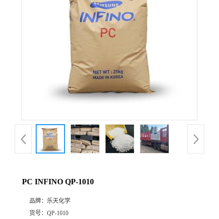
公
司
动
态
产
品
展
PC INFINO QP-1010
厅
品牌：
乐天化学
证
货号：
QP-1010