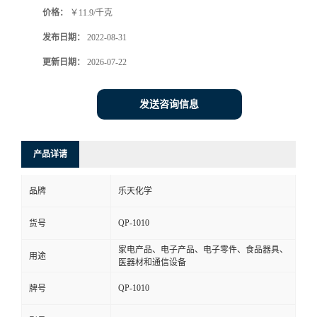
价格：
￥11.9/千克
书
发布日期：
2022-08-31
荣
更新日期：
2026-07-22
誉
发送咨询信息
联
产品详请
系
品牌
乐天化学
方
QP-1010
货号
式
家电产品、电子产品、电子零件、食品器具、
用途
医器材和通信设备
在
QP-1010
牌号
线