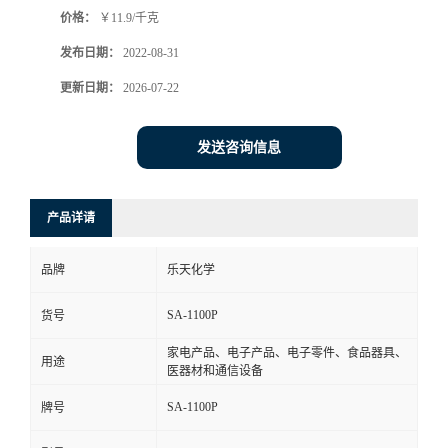
价格：
￥11.9/千克
书
发布日期：
2022-08-31
荣
更新日期：
2026-07-22
誉
发送咨询信息
联
产品详请
系
品牌
乐天化学
方
SA-1100P
货号
式
家电产品、电子产品、电子零件、食品器具、
用途
医器材和通信设备
在
SA-1100P
牌号
线