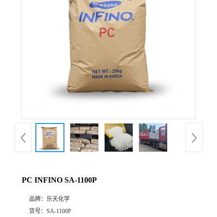
公
司
动
态
产
品
展
PC INFINO SA-1100P
厅
品牌：
乐天化学
证
货号：
SA-1100P