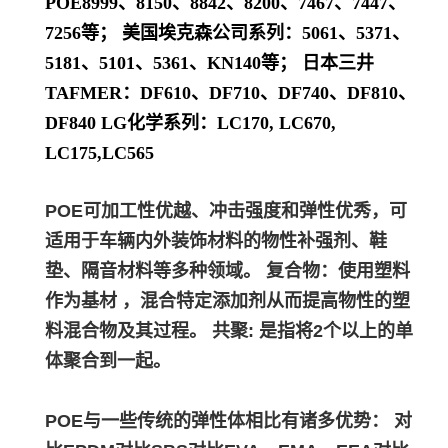
POE8999、8150、8842、8200、7467、7447、
7256等； 美国埃克森公司系列：5061、5371、
5181、5101、5361、KN140等； 日本三井
TAFMER：DF610、DF710、DF740、DF810、
DF840 LG化学系列：LC170, LC670,
LC175,LC565
POE可加工性优越、冲击强度和弹性优秀，可
适用于车辆内外装饰材料的物性补强剂、鞋
垫、隔音材料等多种领域。 复合物：使用塑料
作为基材 ，混合特定添加剂从而提高物性的塑
料混合物及其过程。 共聚: 是指将2个以上的单
体聚合到一起。
POE与一些传统的弹性体相比有诸多优势： 对