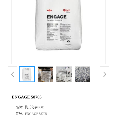
公
司
动
态
产
品
展
ENGAGE 58705
厅
品牌：
陶氏化学POE
证
货号：
ENGAGE 58705