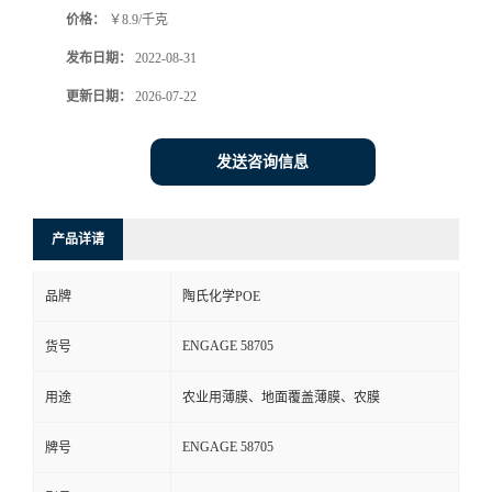
价格：
￥8.9/千克
书
发布日期：
2022-08-31
荣
更新日期：
2026-07-22
誉
发送咨询信息
联
产品详请
系
品牌
陶氏化学POE
方
ENGAGE 58705
货号
式
用途
农业用薄膜、地面覆盖薄膜、农膜
在
ENGAGE 58705
牌号
线