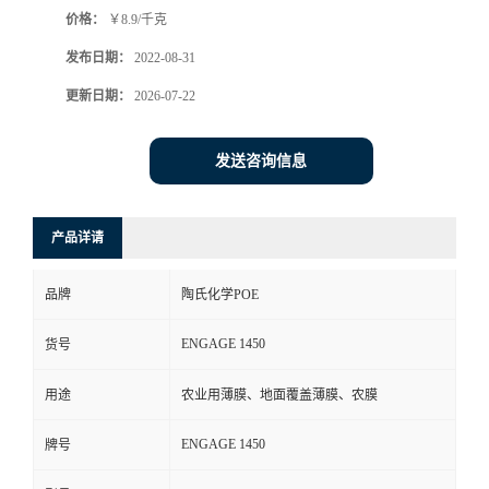
价格：
￥8.9/千克
书
发布日期：
2022-08-31
荣
更新日期：
2026-07-22
誉
发送咨询信息
联
产品详请
系
品牌
陶氏化学POE
方
ENGAGE 1450
货号
式
用途
农业用薄膜、地面覆盖薄膜、农膜
在
ENGAGE 1450
牌号
线