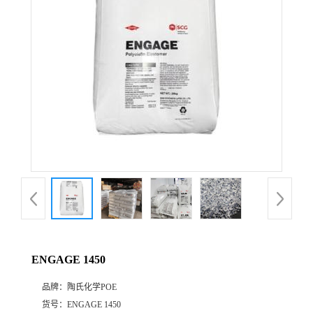
公
司
动
态
产
品
展
ENGAGE 1450
厅
品牌：
陶氏化学POE
证
货号：
ENGAGE 1450