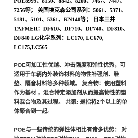
POE8999、8150、8842、8200、7467、7447、
7256等； 美国埃克森公司系列：5061、5371、
5181、5101、5361、KN140等； 日本三井
TAFMER：DF610、DF710、DF740、DF810、
DF840 LG化学系列：LC170, LC670,
LC175,LC565
POE可加工性优越、冲击强度和弹性优秀，可
适用于车辆内外装饰材料的物性补强剂、鞋
垫、隔音材料等多种领域。 复合物：使用塑料
作为基材 ，混合特定添加剂从而提高物性的塑
料混合物及其过程。 共聚: 是指将2个以上的单
体聚合到一起。
POE与一些传统的弹性体相比有诸多优势： 对