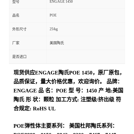
ENGAGE 1450
型号
留
POE
品名
言
25/kg
外形尺寸
厂家
美国陶氏
是否进口
现货供应ENGAGE陶氏POE 1450，原厂原包，
品质保证，量大价格优惠，欢迎询价。 品牌：
ENGAGE 品 名：POE 型 号：1450 产 地:美国
陶氏 形 状：颗粒 加工方式: 注塑级/挤出级 符
合规定: RoHS UL
POE弹性体主要系列： 美国杜邦陶氏系列：