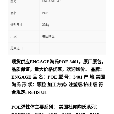
ENGAGE 3401
型号
留
POE
品名
言
25/kg
外形尺寸
厂家
美国陶氏
是否进口
现货供应ENGAGE陶氏POE 3401，原厂原包，
品质保证，量大价格优惠，欢迎询价。 品牌：
ENGAGE 品 名：POE 型 号：3401 产 地:美国
陶氏 形 状：颗粒 加工方式: 注塑级/挤出级 符
合规定: RoHS UL
POE弹性体主要系列： 美国杜邦陶氏系列：