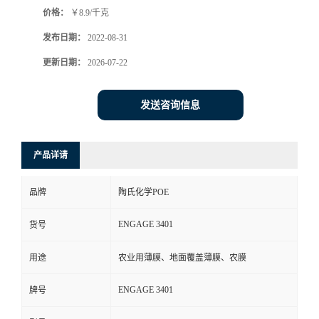
价格：
￥8.9/千克
书
发布日期：
2022-08-31
荣
更新日期：
2026-07-22
誉
发送咨询信息
联
产品详请
系
品牌
陶氏化学POE
方
ENGAGE 3401
货号
式
用途
农业用薄膜、地面覆盖薄膜、农膜
在
ENGAGE 3401
牌号
线