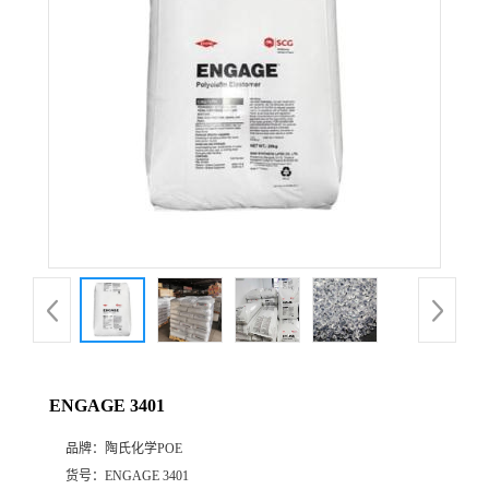
公
司
动
态
产
品
展
ENGAGE 3401
厅
品牌：
陶氏化学POE
证
货号：
ENGAGE 3401