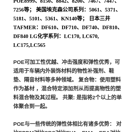
POE8999、8150、8842、8200、7467、7447、
7256等； 美国埃克森公司系列：5061、5371、
5181、5101、5361、KN140等； 日本三井
TAFMER：DF610、DF710、DF740、DF810、
DF840 LG化学系列：LC170, LC670,
LC175,LC565
POE可加工性优越、冲击强度和弹性优秀，可
适用于车辆内外装饰材料的物性补强剂、鞋
垫、隔音材料等多种领域。 复合物：使用塑料
作为基材 ，混合特定添加剂从而提高物性的塑
料混合物及其过程。 共聚: 是指将2个以上的单
体聚合到一起。
POE与一些传统的弹性体相比有诸多优势： 对