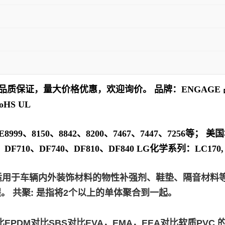
品质保证，量大价格优惠，欢迎询价。 品牌：ENGAGE 品 名
HS UL
、8150、8842、8200、7467、7447、7256等； 美国
710、DF740、DF810、DF840 LG化学系列：LC170, LC6
适用于车辆内外装饰材料的物性补强剂、鞋垫、隔音材料等
 共聚: 是指将2个以上的单体聚合到一起。
EPDM对比SBS对比EVA，EMA，EEA对比软质PV