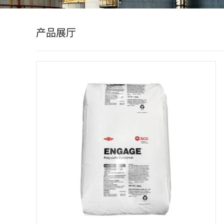
公
产品展厅
司
动
态
产
品
展
厅
证