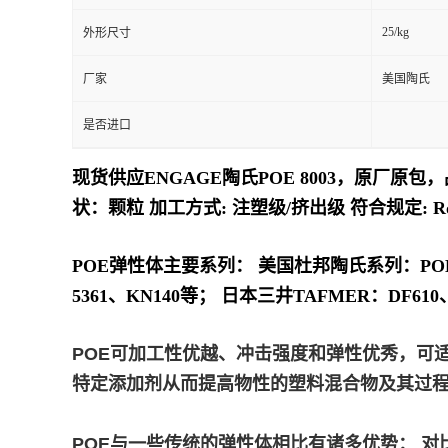
25/kg
外形尺寸
留
厂家
美国陶氏
言
是否进口
现货供应ENGAGE陶氏POE 8003，原厂原包，
状：颗粒 加工方式: 注塑级/挤出级 符合规定: Ro
POE弹性体主要系列： 美国杜邦陶氏系列：POE8999
5361、KN140等； 日本三井TAFMER：DF610、DF
POE可加工性优越、冲击强度和弹性优秀，可
特定添加剂从而提高物性的塑料混合物及其过程。
POE与一些传统的弹性体相比有诸多优势： 对比