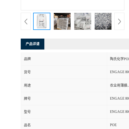
书
荣
誉
产品详请
联
品牌
陶氏化学PO
系
ENGAGE 80
货号
方
用途
农业用薄膜
式
ENGAGE 80
牌号
在
ENGAGE 80
型号
POE
线
品名