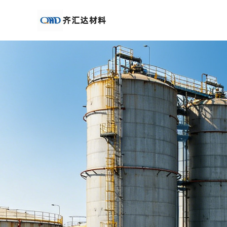
公
司
首
页
公
司
介
绍