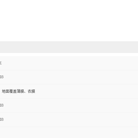
E
03
、地面覆盖薄膜、农膜
03
03