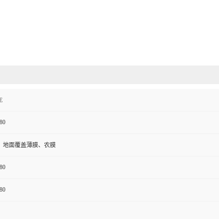
E
80
、地面覆盖薄膜、农膜
80
80