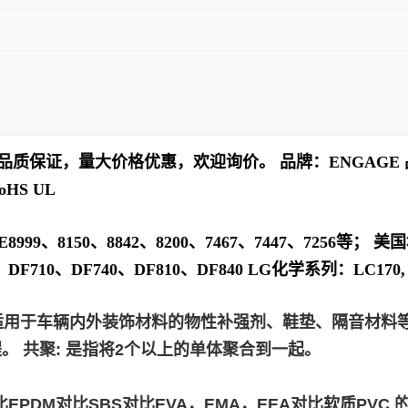
品质保证，量大价格优惠，欢迎询价。 品牌：ENGAGE 品 名
HS UL
、8150、8842、8200、7467、7447、7256等； 美国
710、DF740、DF810、DF840 LG化学系列：LC170, LC6
适用于车辆内外装饰材料的物性补强剂、鞋垫、隔音材料等
 共聚: 是指将2个以上的单体聚合到一起。
EPDM对比SBS对比EVA，EMA，EEA对比软质PV