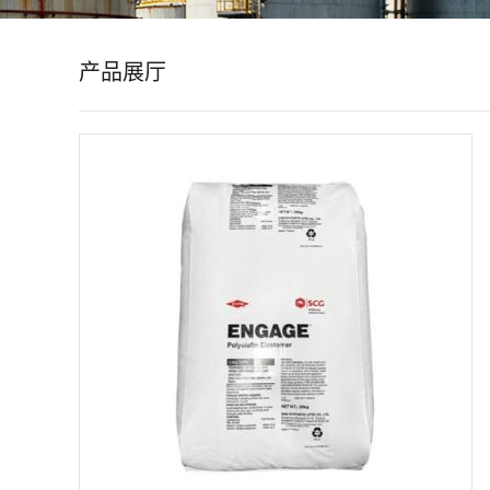
公
产品展厅
司
动
态
产
品
展
厅
证