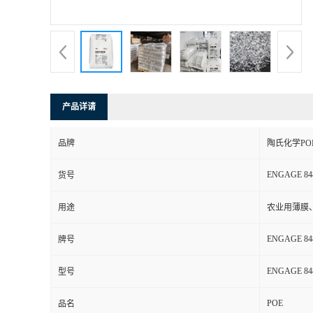
书
荣
誉
产品详请
联
品牌
陶氏化学PO
系
ENGAGE 84
货号
方
用途
农业用薄膜
式
ENGAGE 84
牌号
在
ENGAGE 84
型号
POE
线
品名