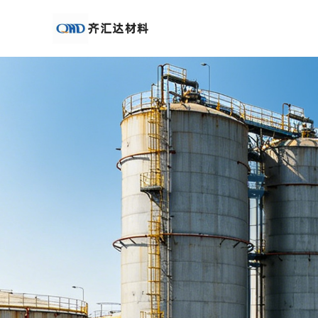
公
司
首
页
公
司
介
绍