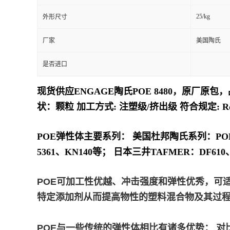
25/kg
外形尺寸
留
厂家
美国陶氏
言
是否进口
现货供应ENGAGE陶氏POE 8480，原厂原包，
状：颗粒 加工方式: 注塑级/挤出级 符合规定: Ro
POE弹性体主要系列： 美国杜邦陶氏系列：POE8999
5361、KN140等； 日本三井TAFMER：DF610、DF
POE可加工性优越、冲击强度和弹性优秀，可
特定添加剂从而提高物性的塑料混合物及其过程。
POE与一些传统的弹性体相比有诸多优势： 对比