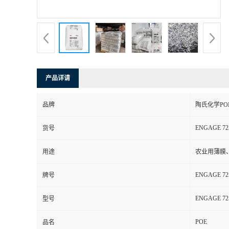
书
荣
誉
产品详请
联
品牌
陶氏化学PO
系
ENGAGE 72
货号
方
用途
农业用薄膜
式
ENGAGE 72
牌号
在
ENGAGE 72
型号
POE
线
品名