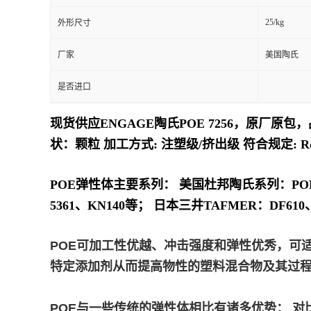
25/kg
外形尺寸
留
厂家
美国陶氏
言
是否进口
现货供应ENGAGE陶氏POE 7256，原厂原包，
状：颗粒 加工方式: 注塑级/挤出级 符合规定: Ro
POE弹性体主要系列： 美国杜邦陶氏系列：POE8999
5361、KN140等； 日本三井TAFMER：DF610、DF
POE可加工性优越、冲击强度和弹性优秀，可
特定添加剂从而提高物性的塑料混合物及其过程。
POE与一些传统的弹性体相比有诸多优势： 对比