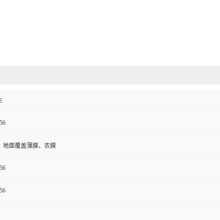
E
56
、地面覆盖薄膜、农膜
56
56