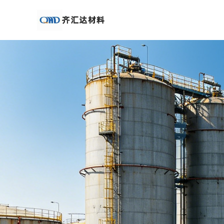
公
司
首
页
公
司
介
绍