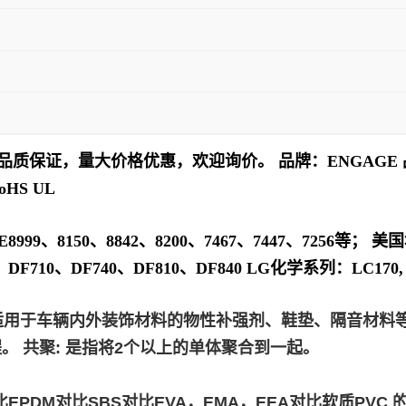
品质保证，量大价格优惠，欢迎询价。 品牌：ENGAGE 品 名
HS UL
、8150、8842、8200、7467、7447、7256等； 美国
710、DF740、DF810、DF840 LG化学系列：LC170, LC6
适用于车辆内外装饰材料的物性补强剂、鞋垫、隔音材料等
 共聚: 是指将2个以上的单体聚合到一起。
EPDM对比SBS对比EVA，EMA，EEA对比软质PV