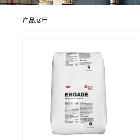
公
产品展厅
司
动
态
产
品
展
厅
证