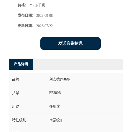
价格：
￥7.2/千克
书
发布日期：
2022-09-08
荣
更新日期：
2026-07-22
誉
发送咨询信息
联
产品详请
系
品牌
利安德巴塞尔
方
EP300R
货号
式
用途
多用途
在
特性级别
增强级|||
线