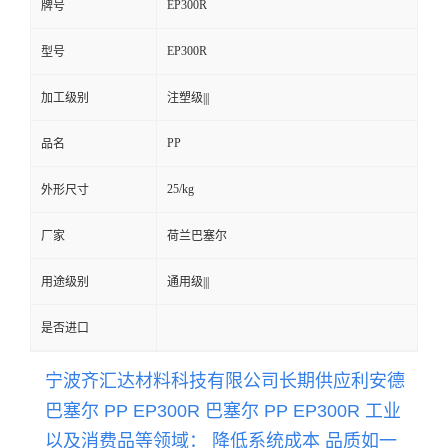
EP300R
牌号
留
EP300R
型号
言
加工级别
注塑级|||
PP
品名
25/kg
外形尺寸
厂家
荷兰巴塞尔
用途级别
通用级|||
是否进口
宁波齐汇达材料科技有限公司长期供应
利安德
巴塞尔 PP EP300R 巴塞尔 PP
EP300R
工业
以及消费品等领域： 降低系统成本 品质如一