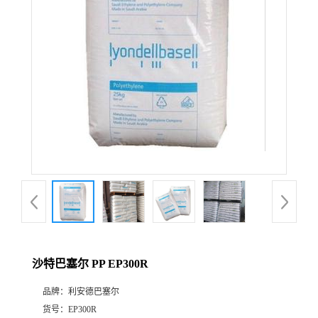
公
司
动
态
产
品
展
沙特巴塞尔 PP EP300R
厅
品牌：
利安德巴塞尔
证
货号：
EP300R