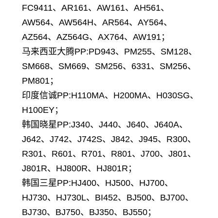
FC9411、AR161、AW161、AH561、
AW564、AW564H、AR564、AY564、
AZ564、AZ564G、AX764、AW191；
马来西亚大腾PP:PD943、PM255、SM128、
SM668、SM669、SM256、6331、SM256、
PM801；
印度信诚PP:H110MA、H200MA、H030SG、
H100EY；
韩国晓星PP:J340、J440、J640、J640A、
J642、J742、J742S、J842、J945、R300、
R301、R601、R701、R801、J700、J801、
J801R、HJ800R、HJ801R；
韩国三星PP:HJ400、HJ500、HJ700、
HJ730、HJ730L、BI452、BJ500、BJ700、
BJ730、BJ750、BJ350、BJ550；