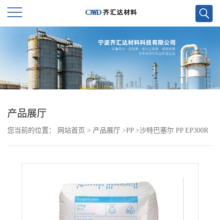
公
司
首
页
产品展厅
您当前的位置：
网站首页
>
产品展厅
>
PP
>
沙特巴塞尔 PP EP300R
公
司
介
绍