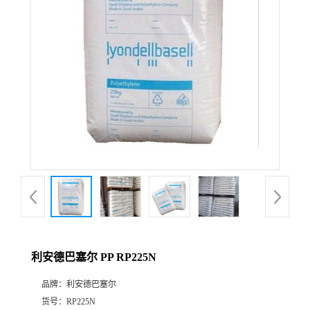
公
司
动
态
产
品
展
利安德巴塞尔 PP RP225N
厅
品牌：
利安德巴塞尔
证
货号：
RP225N