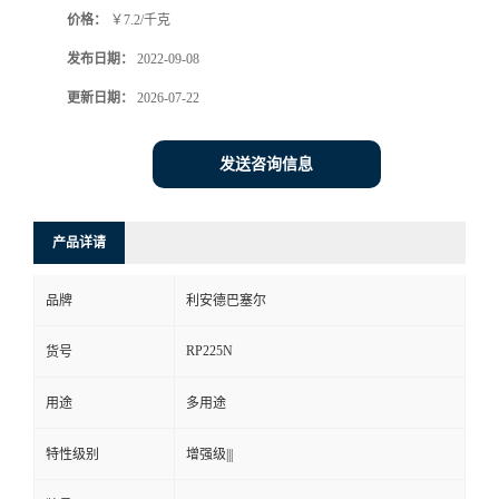
价格：
￥7.2/千克
书
发布日期：
2022-09-08
荣
更新日期：
2026-07-22
誉
发送咨询信息
联
产品详请
系
品牌
利安德巴塞尔
方
RP225N
货号
式
用途
多用途
在
特性级别
增强级|||
线