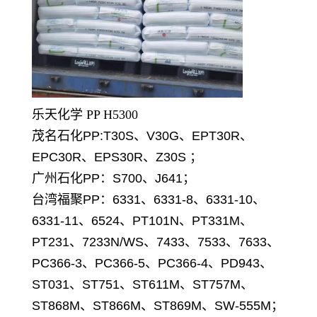
乐天化学 PP H5300
茂名石化PP:T30S、V30G、EPT30R、
EPC30R、EPS30R、Z30S ；
广州石化PP：S700、J641；
台湾福聚PP：6331、6331-8、6331-10、
6331-11、6524、PT101N、PT331M、
PT231、7233N/WS、7433、7533、7633、
PC366-3、PC366-5、PC366-4、PD943、
ST031、ST751、ST611M、ST757M、
ST868M、ST866M、ST869M、SW-555M；