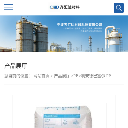
公
司
首
页
产品展厅
您当前的位置：
网站首页
>
产品展厅
>
PP
>
利安德巴塞尔 PP
公
RP225N
司
介
绍