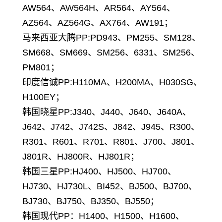
AW564、AW564H、AR564、AY564、
AZ564、AZ564G、AX764、AW191；
马来西亚大腾PP:PD943、PM255、SM128、
SM668、SM669、SM256、6331、SM256、
PM801；
印度信诚PP:H110MA、H200MA、H030SG、
H100EY；
韩国晓星PP:J340、J440、J640、J640A、
J642、J742、J742S、J842、J945、R300、
R301、R601、R701、R801、J700、J801、
J801R、HJ800R、HJ801R；
韩国三星PP:HJ400、HJ500、HJ700、
HJ730、HJ730L、BI452、BJ500、BJ700、
BJ730、BJ750、BJ350、BJ550；
韩国现代PP：H1400、H1500、H1600、