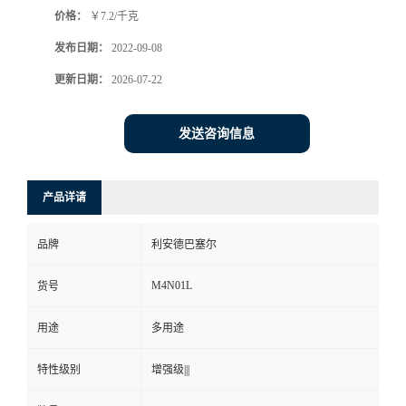
价格：
￥7.2/千克
书
发布日期：
2022-09-08
荣
更新日期：
2026-07-22
誉
发送咨询信息
联
产品详请
系
品牌
利安德巴塞尔
方
M4N01L
货号
式
用途
多用途
在
特性级别
增强级|||
线