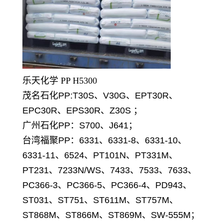
乐天化学 PP H5300
茂名石化PP:T30S、V30G、EPT30R、
EPC30R、EPS30R、Z30S ；
广州石化PP：S700、J641；
台湾福聚PP：6331、6331-8、6331-10、
6331-11、6524、PT101N、PT331M、
PT231、7233N/WS、7433、7533、7633、
PC366-3、PC366-5、PC366-4、PD943、
ST031、ST751、ST611M、ST757M、
ST868M、ST866M、ST869M、SW-555M；