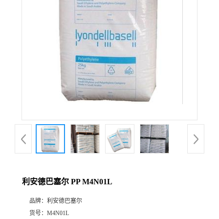
公
司
动
态
产
品
展
利安德巴塞尔 PP M4N01L
厅
品牌：
利安德巴塞尔
证
货号：
M4N01L