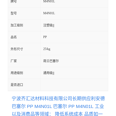
M4N01L
牌号
留
M4N01L
型号
言
加工级别
注塑级|||
PP
品名
25/kg
外形尺寸
厂家
荷兰巴塞尔
用途级别
通用级|||
是否进口
宁波齐汇达材料科技有限公司长期供应
利安德
巴塞尔 PP M4N01L 巴塞尔 PP
M4N01L
工业
以及消费品等领域： 降低系统成本 品质如一