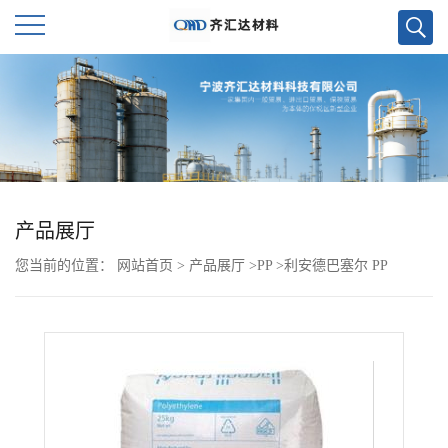
公
司
首
页
产品展厅
您当前的位置：
网站首页
>
产品展厅
>
PP
>
利安德巴塞尔 PP
公
M4N01L
司
介
绍