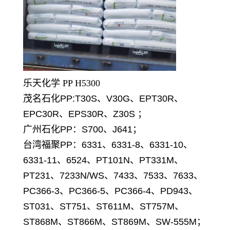
乐天化学 PP H5300
茂名石化PP:T30S、V30G、EPT30R、
EPC30R、EPS30R、Z30S ；
广州石化PP：S700、J641；
台湾福聚PP：6331、6331-8、6331-10、
6331-11、6524、PT101N、PT331M、
PT231、7233N/WS、7433、7533、7633、
PC366-3、PC366-5、PC366-4、PD943、
ST031、ST751、ST611M、ST757M、
ST868M、ST866M、ST869M、SW-555M；