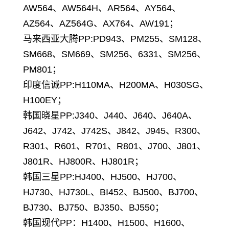
AW564、AW564H、AR564、AY564、
AZ564、AZ564G、AX764、AW191；
马来西亚大腾PP:PD943、PM255、SM128、
SM668、SM669、SM256、6331、SM256、
PM801；
印度信诚PP:H110MA、H200MA、H030SG、
H100EY；
韩国晓星PP:J340、J440、J640、J640A、
J642、J742、J742S、J842、J945、R300、
R301、R601、R701、R801、J700、J801、
J801R、HJ800R、HJ801R；
韩国三星PP:HJ400、HJ500、HJ700、
HJ730、HJ730L、BI452、BJ500、BJ700、
BJ730、BJ750、BJ350、BJ550；
韩国现代PP：H1400、H1500、H1600、