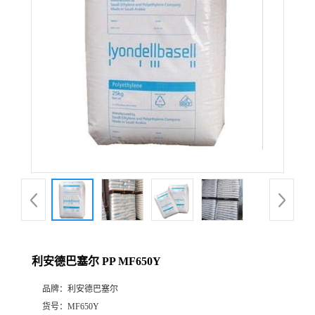
公
司
动
态
产
品
展
利安德巴塞尔 PP MF650Y
厅
品牌：
利安德巴塞尔
证
货号：
MF650Y