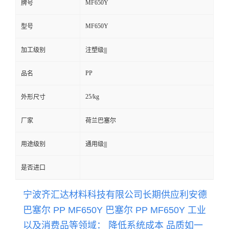
MF650Y
牌号
留
MF650Y
型号
言
加工级别
注塑级|||
PP
品名
25/kg
外形尺寸
厂家
荷兰巴塞尔
用途级别
通用级|||
是否进口
宁波齐汇达材料科技有限公司长期供应
利安德
巴塞尔 PP MF650Y 巴塞尔 PP
MF650Y
工业
以及消费品等领域： 降低系统成本 品质如一