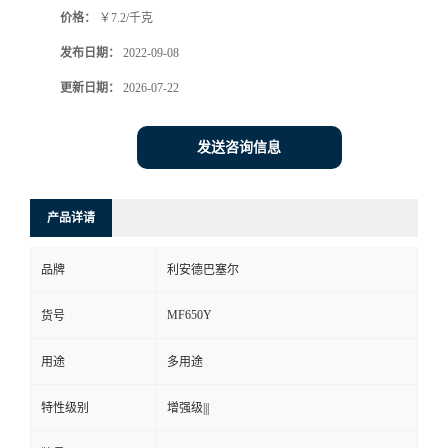
价格：
￥7.2/千克
书
发布日期：
2022-09-08
荣
更新日期：
2026-07-22
誉
发送咨询信息
联
产品详请
系
品牌
利安德巴塞尔
方
MF650Y
货号
式
用途
多用途
在
特性级别
增强级|||
线