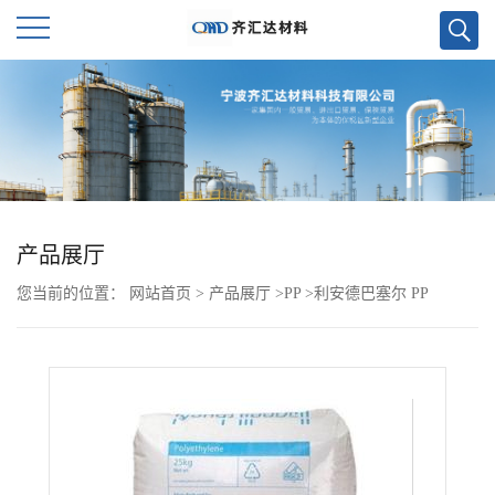
公
司
首
页
产品展厅
您当前的位置：
网站首页
>
产品展厅
>
PP
>
利安德巴塞尔 PP
公
MF650Y
司
介
绍