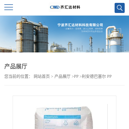
公
司
首
页
产品展厅
您当前的位置：
网站首页
>
产品展厅
>
PP
>
利安德巴塞尔 PP
公
RP341P
司
介
绍