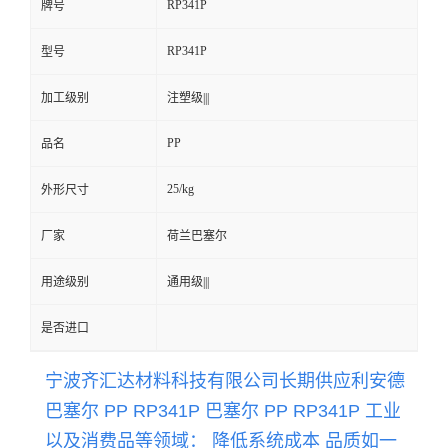
RP341P
牌号
留
RP341P
型号
言
加工级别
注塑级|||
PP
品名
25/kg
外形尺寸
厂家
荷兰巴塞尔
用途级别
通用级|||
是否进口
宁波齐汇达材料科技有限公司长期供应
利安德
巴塞尔 PP RP341P 巴塞尔 PP
RP341P
工业
以及消费品等领域： 降低系统成本 品质如一