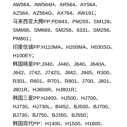
AW564、AW564H、AR564、AY564、
AZ564、AZ564G、AX764、AW191；
马来西亚大腾PP:PD943、PM255、SM128、
SM668、SM669、SM256、6331、SM256、
PM801；
印度信诚PP:H110MA、H200MA、H030SG、
H100EY；
韩国晓星PP:J340、J440、J640、J640A、
J642、J742、J742S、J842、J945、R300、
R301、R601、R701、R801、J700、J801、
J801R、HJ800R、HJ801R；
韩国三星PP:HJ400、HJ500、HJ700、
HJ730、HJ730L、BI452、BJ500、BJ700、
BJ730、BJ750、BJ350、BJ550；
韩国现代PP：H1400、H1500、H1600、