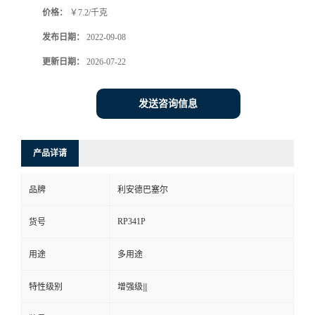
价格：
￥7.2/千克
书
发布日期：
2022-09-08
荣
更新日期：
2026-07-22
誉
发送咨询信息
联
产品详请
系
品牌
利安德巴塞尔
方
RP341P
货号
式
用途
多用途
在
特性级别
增强级|||
线