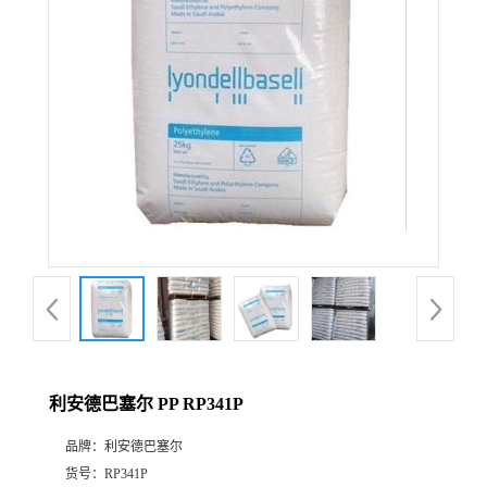
公
司
动
态
产
品
展
利安德巴塞尔 PP RP341P
厅
品牌：
利安德巴塞尔
证
货号：
RP341P