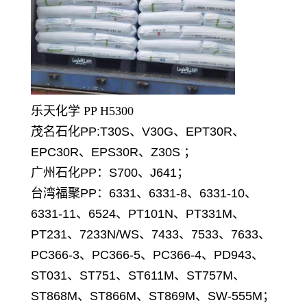
乐天化学 PP H5300
茂名石化PP:T30S、V30G、EPT30R、
EPC30R、EPS30R、Z30S ；
广州石化PP：S700、J641；
台湾福聚PP：6331、6331-8、6331-10、
6331-11、6524、PT101N、PT331M、
PT231、7233N/WS、7433、7533、7633、
PC366-3、PC366-5、PC366-4、PD943、
ST031、ST751、ST611M、ST757M、
ST868M、ST866M、ST869M、SW-555M；